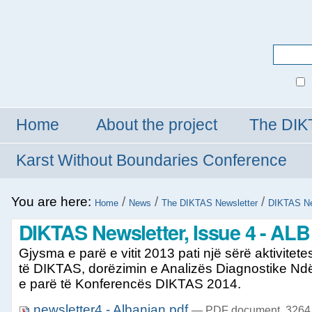
Personal
tools
Search Site
Advanced
Search…
Home
About the project
The DIK
Karst Without Boundaries Conference
You are here:
/
/
/
Home
News
The DIKTAS Newsletter
DIKTAS New
DIKTAS Newsletter, Issue 4 - ALB
Gjysma e parë e vitit 2013 pati një sërë aktivit
të DIKTAS, dorëzimin e Analizës Diagnostike Ndërku
e parë të Konferencës DIKTAS 2014.
newsletter4 - Albanian.pdf
— PDF document, 3264 