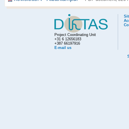
Si
Acc
Co
Project Coordinating Unit
+31 6 12656183
+387 66197916
E-mail us